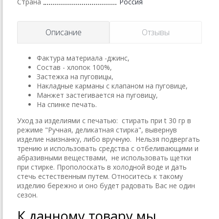
Страна
Россия
Описание
Отзывы
Фактура материала -джинс,
Состав - хлопок 100%,
Застежка на пуговицы,
Накладные карманы с клапаном на пуговице,
Манжет застегивается на пуговицу,
На спинке печать.
Уход за изделиями с печатью: стирать при t 30 гр в
режиме "Ручная, деликатная стирка", вывернув
изделие наизнанку, либо вручную. Нельзя подвергать
трению и использовать средства с отбеливающими и
абразивными веществами, не использовать щетки
при стирке. Прополоскать в холодной воде и дать
стечь естественным путем. Относитесь к такому
изделию бережно и оно будет радовать Вас не один
сезон.
К данному товару мы