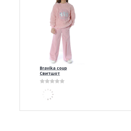
Bravika coup
Свитшот